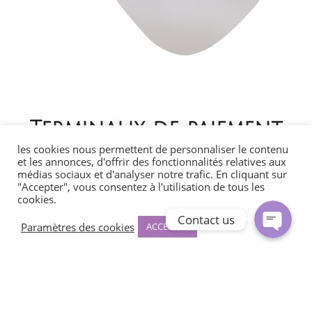
WhatsApp
Terminaux de paiement
les cookies nous permettent de personnaliser le contenu
Facebook Messenger
et les annonces, d'offrir des fonctionnalités relatives aux
médias sociaux et d'analyser notre trafic. En cliquant sur
"Accepter", vous consentez à l'utilisation de tous les
La transaction instantanée et sans contact est désormais
disponible chez HiLink.
cookies.
Contact us
Paramètres des cookies
ACCEPTER
Chaque jour, vous effectuez des transactions entrantes et
sortantes, avec notre nouveau terminal de paiement nous
vous permettons de recevoir directement votre argent et de
pouvoir l’utiliser pour vos frais d’entreprise.
N’attendez plus avant de voir l’argent s’afficher sur votre