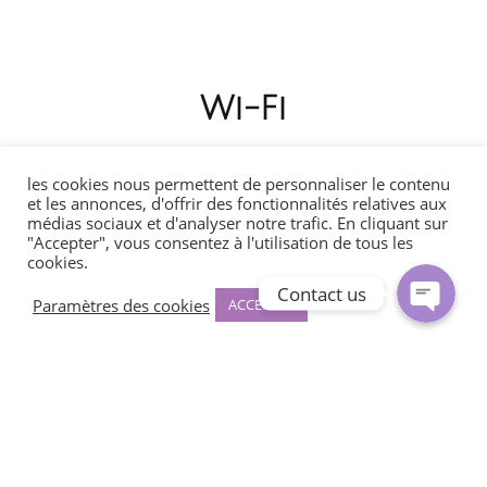
Wi-Fi
WhatsApp
les cookies nous permettent de personnaliser le contenu
Facebook Messenger
La connexion sans fil est l’avenir de la technologie.
et les annonces, d'offrir des fonctionnalités relatives aux
médias sociaux et d'analyser notre trafic. En cliquant sur
"Accepter", vous consentez à l'utilisation de tous les
Les réseaux wi-fi deviennent de plus en plus rapides et
cookies.
fiables.
Contact us
Paramètres des cookies
ACCEPTER
Équipez-vous au mieux pour permettre à votre équipe
d’utiliser les équipement connectés qui sont, aujourd’hui,
incontournables.
Nous vous garantissons une connectivité aisée, disponible
partout dans vos espaces de travail et compatible avec
tous vos appareils, de votre smartphone à votre imprimante.